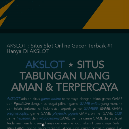
AKSLOT : Situs Slot Online Gacor Terbaik #1
Hanya Di AKSLOT
AKSLOT
⋆
SITUS
TABUNGAN UANG
AMAN & TERPERCAYA
AKSLOT
adalah situs
game online
terpercaya dengan fokus game GAME
dan
Pgsoft live
dengan berbagai pilihan game
GAME online
yang menarik
dan telah terkenal di Indonesia, seperti game
GAME88
GAME
, GAME
pragmaticplay
, game GAME
playtech
,
pgsoft
GAME online
, GAME
CQ9
,
game
habanero
dan
microgaming
GAME
. Semua game GAME diatas dapat
Anda mainkan langsung hanya dengan menggunakan 1 userid saja.
Selain
situs GAME online yang terkenal, Anda juga dapat bermain game live