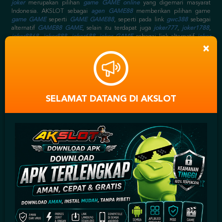
joker
merupakan pilihan
game GAME online
yang digemari masyarat
Indonesia. AKSLOT sebagai
agen GAME88
memberikan pilihan game
game GAME
seperti
GAME GAME88
, seperti pada link
gwc388
sebagai
alternatif
GAME88 GAME
, selain itu terdapat juga
joker777
,
joker1788
,
joker8868
,
joker888
,
joker688
,
joker GAME
sebagai link alternatif
joker
gaming
GAME.
GAME88 game
sebagai
agen GAME88 terpercaya
×
menyediakan
GAME game joker
.
GAME88 online
berjalan selama 24 jam
setiap harinya, sehingga
AKSLOT GAME online
sebagai
agen GAME
GAME88
juga online 24 jam pada game
GAME88 casino
.
DAFTAR GAME88
⋆
AKUN
SELAMAT DATANG DI AKSLOT
GAME ONLINE JOKER123
GAME
daftar GAME88
di AKSLOT
situs online GAME
untuk akun
GAME88
bisa
Anda lakukan pada menu
daftar GAME88 GAME
yang ada diatas kanan
pada situs
daftar joker gaming
ini.
situs GAME88
telah berkerja sama
dengan
ak GAME GAME online
menyediakan
game joker
.
daftar akun
joker gaming
harus Anda lengkapi agar
situs GAME88
dapat memberikan
Anda
userid GAME88
disaat Anda
daftar joker123
di
www joker123
sebagai situs alternatif
login joker123
.
GAME88 daftar
akun GAME online
dengan proses yang cepat dapat Anda terima sesaat setelah
daftar
joker777
selesai Anda isikan datanya dengan lengkap.
GAME88 daftar
hanya membutuhkan waktu beberapa menit untuk pengisian form
daftar