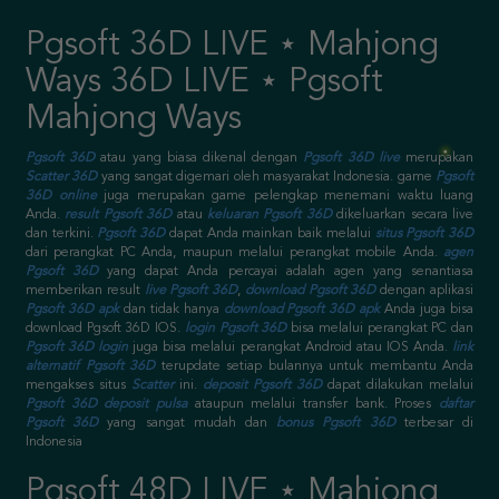
Pgsoft 36D LIVE ⋆ Mahjong
Ways 36D LIVE ⋆ Pgsoft
Mahjong Ways
Pgsoft 36D
atau yang biasa dikenal dengan
Pgsoft 36D live
merupakan
Scatter 36D
yang sangat digemari oleh masyarakat Indonesia. game
Pgsoft
36D online
juga merupakan game pelengkap menemani waktu luang
Anda.
result Pgsoft 36D
atau
keluaran Pgsoft 36D
dikeluarkan secara live
dan terkini.
Pgsoft 36D
dapat Anda mainkan baik melalui
situs Pgsoft 36D
dari perangkat PC Anda, maupun melalui perangkat mobile Anda.
agen
Pgsoft 36D
yang dapat Anda percayai adalah agen yang senantiasa
memberikan result
live Pgsoft 36D
,
download Pgsoft 36D
dengan aplikasi
Pgsoft 36D apk
dan tidak hanya
download Pgsoft 36D apk
Anda juga bisa
download Pgsoft 36D IOS.
login Pgsoft 36D
bisa melalui perangkat PC dan
Pgsoft 36D login
juga bisa melalui perangkat Android atau IOS Anda.
link
alternatif Pgsoft 36D
terupdate setiap bulannya untuk membantu Anda
mengakses situs
Scatter
ini.
deposit Pgsoft 36D
dapat dilakukan melalui
Pgsoft 36D deposit pulsa
ataupun melalui transfer bank. Proses
daftar
Pgsoft 36D
yang sangat mudah dan
bonus Pgsoft 36D
terbesar di
Indonesia
Pgsoft 48D LIVE ⋆ Mahjong