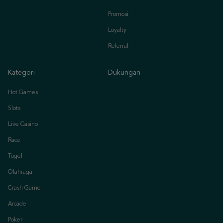
Promosi
Loyalty
Referral
Kategori
Dukungan
Hot Games
Slots
Live Casino
Race
Togel
Olahraga
Crash Game
Arcade
Poker