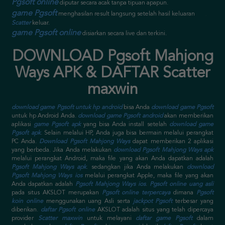
Pgsoft online
diputar secara acak tanpa tipuan apapun.
game Pgsoft
menghasilan result langsung setelah hasil keluaran
Scatter
keluar.
game Pgsoft online
disiarkan secara live dan terkini.
DOWNLOAD Pgsoft Mahjong
Ways APK & DAFTAR Scatter
maxwin
download game Pgsoft untuk hp android
bisa Anda
download game Pgsoft
untuk hp Android Anda.
download game Pgsoft android
akan memberikan
aplikasi
game Pgsoft apk
yang bisa Anda install setelah
download game
Pgsoft apk
. Selain melalui HP, Anda juga bisa bermain melalui perangkat
PC Anda.
Download Pgsoft Mahjong Ways
dapat memberikan 2 aplikasi
yang berbeda. Jika Anda melakukan
download Pgsoft Mahjong Ways apk
melalui perangkat Android, maka file yang akan Anda dapatkan adalah
Pgsoft Mahjong Ways apk
. sedangkan jika Anda melakukan
download
Pgsoft Mahjong Ways ios
melalui perangkat Apple, maka file yang akan
Anda dapatkan adalah
Pgsoft Mahjong Ways ios
.
Pgsoft online uang asli
pada situs AKSLOT merupakan
Pgsoft online terpercaya
dimana
Pgsoft
koin online
menggunakan uang Asli serta
jackpot Pgsoft
terbesar yang
diberikan.
daftar Pgsoft online
AKSLOT adalah situs yang telah dipercaya
provider
Scatter maxwin
untuk melayani
daftar game Pgsoft
dalam