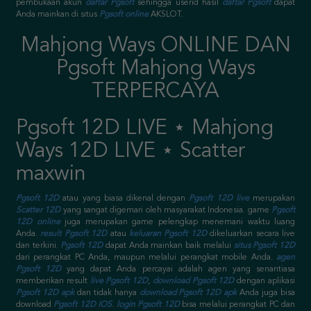
pembukaan akun
daftar Pgsoft
sehingga userid hasil
daftar Pgsoft
dapat
Anda mainkan di situs
Pgsoft online
AKSLOT.
Mahjong Ways ONLINE DAN
Pgsoft Mahjong Ways
TERPERCAYA
Pgsoft 12D LIVE ⋆ Mahjong
Ways 12D LIVE ⋆ Scatter
maxwin
Pgsoft 12D
atau yang biasa dikenal dengan
Pgsoft 12D live
merupakan
Scatter 12D
yang sangat digemari oleh masyarakat Indonesia. game
Pgsoft
12D online
juga merupakan game pelengkap menemani waktu luang
Anda.
result Pgsoft 12D
atau
keluaran Pgsoft 12D
dikeluarkan secara live
dan terkini.
Pgsoft 12D
dapat Anda mainkan baik melalui
situs Pgsoft 12D
dari perangkat PC Anda, maupun melalui perangkat mobile Anda.
agen
Pgsoft 12D
yang dapat Anda percayai adalah agen yang senantiasa
memberikan result
live Pgsoft 12D
,
download Pgsoft 12D
dengan aplikasi
Pgsoft 12D apk
dan tidak hanya
download Pgsoft 12D apk
Anda juga bisa
download
Pgsoft 12D IOS
.
login Pgsoft 12D
bisa melalui perangkat PC dan