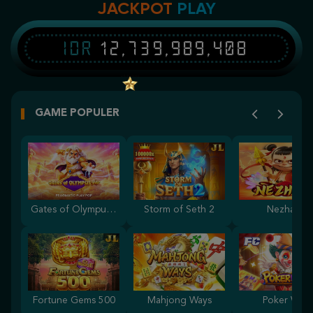
JACKPOT
PLAY
IDR
12,739,989,408
GAME POPULER
Gates of Olympus POP
Storm of Seth 2
Nezha 2
Fortune Gems 500
Mahjong Ways
Poker Win