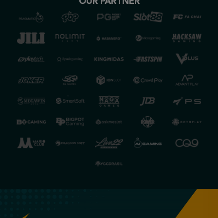
OUR PARTNER