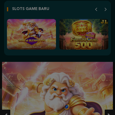
SLOTS GAME BARU
Gates of Olympus Super Scatter
pod****o
IDR
1,727,040.00
Sweet Bonanza 2500
k****5
IDR
1,671,200.00
Mahjong Wins 3 – Black Scatter
wa****5
IDR
1,554,600.00
Gates of Olympus 1000
harda****9
IDR
1,501,600.00
Gates of Olympus 1000
harda****9