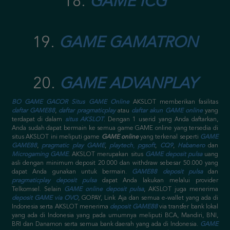
18.
GAME ICG
19.
GAME GAMATRON
20.
GAME ADVANPLAY
❅
BO GAME GACOR
Situs GAME Online
AKSLOT memberikan fasilitas
daftar GAME88
,
daftar pragmaticplay
atau
daftar akun GAME online
yang
terdapat di dalam
situs AKSLOT
. Dengan 1 userid yang Anda daftarkan,
Anda sudah dapat bermain ke semua game GAME online yang tersedia di
situs AKSLOT ini meliputi game
GAME online
yang terkenal seperti
GAME
GAME88
,
pragmatic play GAME
,
playtech
,
pgsoft
,
CQ9
,
Habanero
dan
Microgaming GAME
.
AKSLOT merupakan situs
GAME deposit pulsa
uang
asli dengan minimum deposit 20.000 dan withdraw sebesar 50.000 yang
dapat Anda gunakan untuk bermain.
GAME88 deposit pulsa
dan
pragmaticplay deposit pulsa
dapat Anda lakukan melalui provider
Telkomsel. Selain
GAME online deposit pulsa
, AKSLOT juga menerima
deposit GAME via OVO
, GOPAY, Link Aja dan semua e-wallet yang ada di
Indonesia serta AKSLOT menerima
deposit GAME88
via transfer bank lokal
yang ada di Indonesia yang pada umumnya meliputi BCA, Mandiri, BNI,
BRI dan Danamon serta semua bank daerah yang ada di Indonesia.
GAME