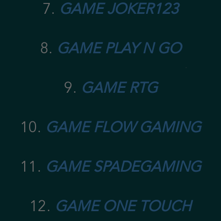
7.
GAME JOKER123
8.
GAME PLAY N GO
9.
GAME RTG
10.
GAME FLOW GAMING
11.
GAME SPADEGAMING
12.
GAME ONE TOUCH