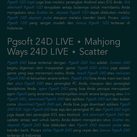
Pgsoft 12D login
juga bisa melalui perangkat Android atau IOS Anda.
link
alternatif Pgsoft 12D
terupdate setiap bulannya untuk membantu Anda
mengakses situs
Scatter
ini.
deposit Pgsoft 12D
dapat dilakukan melalui
Pgsoft 12D deposit pulsa
ataupun melalui transfer bank. Proses
daftar
Pgsoft 12D
yang sangat mudah dan
bonus Pgsoft 12D
terbesar di
Indonesia
Pgsoft 24D LIVE ⋆ Mahjong
Ways 24D LIVE ⋆ Scatter
Pgsoft 24D
biasa terkenal dengan
Pgsoft 24D live
adalah
Scatter 24D
begitu digemari oleh masyarakat. game
Pgsoft 24D online
juga adalah
game yang siap menemani waktu Anda.
result Pgsoft 24D
atau
keluaran
Pgsoft 24D
di keluarkan secara terkini.
Pgsoft 24D
bisa Anda main kan baik
dari
situs Pgsoft 24D
atau perangkat PC Anda, maupun dari perangkat
handphone Anda.
agen Pgsoft 24D
yang bisa Anda percaya merupakan
agen
Pgsoft
yang senantiasa menampilkan result secara langsung atau
live
Pgsoft 24D
,
download Pgsoft 24D
dari aplikasi
Pgsoft 24D apk
dan bukan
cuma
download Pgsoft 24D apk
, Anda bisa juga download aplikasi
Pgsoft
24D IOS
.
login Pgsoft 24D
bisa saja dari perangkat PC dan
Pgsoft 24D login
juga dapat dari perangkat IOS atau Android.
link alternatif Pgsoft 24D
ter
update setiap saat untuk bantu Anda dalam mengakses situs
Scatter
ini.
deposit Pgsoft 24D
bisa dilakukan dari
Pgsoft 24D deposit pulsa
atau
transfer bank. Proses
daftar Pgsoft 24D
yang cepat dan
bonus Pgsoft 24D
terbesar di Indonesia