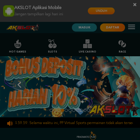
×
AKSLOT Aplikasi Mobile
UNDUH
Jangan tampilkan lagi hari ini
MASUK
DAFTAR
HOT GAMES
SLOTS
LIVE CASINO
RACE
 14.59.59. Selama waktu ini, PP Virtual Sports permainan tidak akan tersedia. Ka