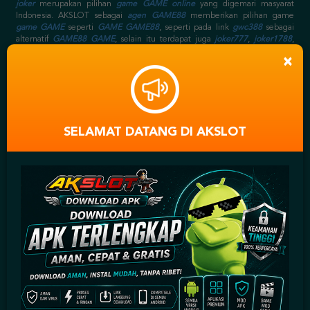
joker
merupakan pilihan
game GAME online
yang digemari masyarat
Indonesia. AKSLOT sebagai
agen GAME88
memberikan pilihan game
game GAME
seperti
GAME GAME88
, seperti pada link
gwc388
sebagai
alternatif
GAME88 GAME
, selain itu terdapat juga
joker777
,
joker1788
,
joker8868
,
joker888
,
joker688
,
joker GAME
sebagai link alternatif
joker
×
gaming
GAME.
GAME88 game
sebagai
agen GAME88 terpercaya
menyediakan
GAME game joker
.
GAME88 online
berjalan selama 24 jam
setiap harinya, sehingga
AKSLOT GAME online
sebagai
agen GAME
GAME88
juga online 24 jam pada game
GAME88 casino
.
DAFTAR GAME88
⋆
AKUN
SELAMAT DATANG DI AKSLOT
GAME ONLINE JOKER123
GAME
daftar GAME88
di AKSLOT
situs online GAME
untuk akun
GAME88
bisa
Anda lakukan pada menu
daftar GAME88 GAME
yang ada diatas kanan
pada situs
daftar joker gaming
ini.
situs GAME88
telah berkerja sama
dengan
ak GAME GAME online
menyediakan
game joker
.
daftar akun
joker gaming
harus Anda lengkapi agar
situs GAME88
dapat memberikan
Anda
userid GAME88
disaat Anda
daftar joker123
di
www joker123
sebagai situs alternatif
login joker123
.
GAME88 daftar
akun GAME online
dengan proses yang cepat dapat Anda terima sesaat setelah
daftar
joker777
selesai Anda isikan datanya dengan lengkap.
GAME88 daftar
hanya membutuhkan waktu beberapa menit untuk pengisian form
daftar