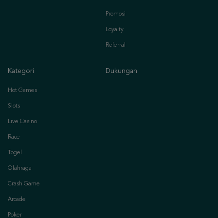
Promosi
Loyalty
Referral
Kategori
Dukungan
Hot Games
Slots
Live Casino
Race
Togel
Olahraga
Crash Game
Arcade
Poker