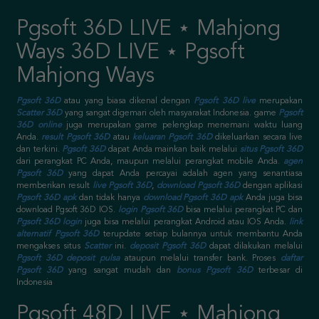
Pgsoft 36D LIVE ⋆ Mahjong
Ways 36D LIVE ⋆ Pgsoft
Mahjong Ways
Pgsoft 36D
atau yang biasa dikenal dengan
Pgsoft 36D live
merupakan
Scatter 36D
yang sangat digemari oleh masyarakat Indonesia. game
Pgsoft
36D online
juga merupakan game pelengkap menemani waktu luang
Anda.
result Pgsoft 36D
atau
keluaran Pgsoft 36D
dikeluarkan secara live
dan terkini.
Pgsoft 36D
dapat Anda mainkan baik melalui
situs Pgsoft 36D
dari perangkat PC Anda, maupun melalui perangkat mobile Anda.
agen
Pgsoft 36D
yang dapat Anda percayai adalah agen yang senantiasa
memberikan result
live Pgsoft 36D
,
download Pgsoft 36D
dengan aplikasi
Pgsoft 36D apk
dan tidak hanya
download Pgsoft 36D apk
Anda juga bisa
download Pgsoft 36D IOS.
login Pgsoft 36D
bisa melalui perangkat PC dan
Pgsoft 36D login
juga bisa melalui perangkat Android atau IOS Anda.
link
alternatif Pgsoft 36D
terupdate setiap bulannya untuk membantu Anda
mengakses situs
Scatter
ini.
deposit Pgsoft 36D
dapat dilakukan melalui
Pgsoft 36D deposit pulsa
ataupun melalui transfer bank. Proses
daftar
Pgsoft 36D
yang sangat mudah dan
bonus Pgsoft 36D
terbesar di
Indonesia
Pgsoft 48D LIVE ⋆ Mahjong