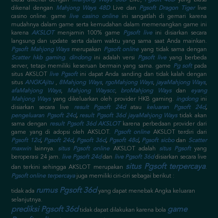
dikenal dengan
Mahjong Ways 48D
Live dan
Pgsoft Dragon Tiger
live
casino online. game
live casino online
ini sangatlah di gemari karena
mudahnya dalam game serta kemudahan dalam memenangkan game ini
karena
AKSLOT
menjamin 100% game
Pgsoft live
ini disiarkan secara
langsung dan update serta dalam waktu yang sama saat Anda mainkan.
Pgsoft Mahjong Ways
merupakan
Pgsoft online
yang tidak sama dengan
Scatter
hkb gaming
.
dindong
ini adalah versi
Pgsoft live
yang berbeda
server, tetapi memiliki keseruan bermain yang sama. game
Pg soft
pada
situs AKSLOT
live Pgsoft
ini dapat Anda sanding dan tidak kalah dengan
situs
ANGKAjitu
,
8Mahjong Ways
,
rgoMahjong Ways
,
jayaMahjong Ways
,
afaMahjong Ways
,
Mahjong Wayscc
,
broMahjong Ways
dan
eyang
Mahjong Ways
yang dikeluarkan oleh provider HKB gaming.
ingdong
ini
disiarkan secara live
result Pgsoft 24d
atau
keluaran Pgsoft 24d
,
pengeluaran Pgsoft 24d
,
result Pgsoft 36d jayaMahjong Ways
tidak akan
sama dengan
result Pgsoft 36d AKSLOT
karena perbedaan provider dari
game yang di adopsi oleh AKSLOT.
Pgsoft online
AKSLOT terdiri dari
Pgsoft 12d
,
Pgsoft 24d
,
Pgsoft 36d
,
Pgsoft 48d
,
Pgsoft sicbo
dan
Scatter
maxwin
lainnya.
situs Pgsoft online
AKSLOT adalah
situs Pgsoft
yang
beroperasi 24 jam.
live Pgsoft 24d
dan
live Pgsoft 36d
disiarkan secara live
situs Pgsoft terpercaya
dan terkini sehingga AKSLOT merupakan
.
Pgsoft online terpercaya
juga memiliki ciri-ciri sebagai berikut :
rumus Pgsoft 36d
tidak ada
yang dapat menebak Angka keluaran
selanjutnya.
prediksi Pgsoft 36d
game
tidak dapat dilakukan karena bola