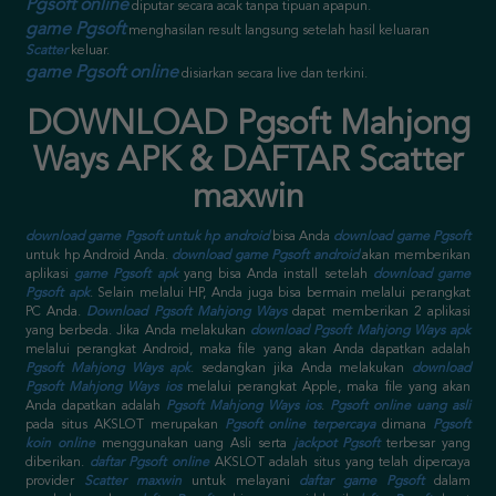
Pgsoft online
diputar secara acak tanpa tipuan apapun.
game Pgsoft
menghasilan result langsung setelah hasil keluaran
Scatter
keluar.
game Pgsoft online
disiarkan secara live dan terkini.
DOWNLOAD Pgsoft Mahjong
Ways APK & DAFTAR Scatter
maxwin
download game Pgsoft untuk hp android
bisa Anda
download game Pgsoft
untuk hp Android Anda.
download game Pgsoft android
akan memberikan
aplikasi
game Pgsoft apk
yang bisa Anda install setelah
download game
Pgsoft apk
. Selain melalui HP, Anda juga bisa bermain melalui perangkat
PC Anda.
Download Pgsoft Mahjong Ways
dapat memberikan 2 aplikasi
yang berbeda. Jika Anda melakukan
download Pgsoft Mahjong Ways apk
melalui perangkat Android, maka file yang akan Anda dapatkan adalah
Pgsoft Mahjong Ways apk
. sedangkan jika Anda melakukan
download
Pgsoft Mahjong Ways ios
melalui perangkat Apple, maka file yang akan
Anda dapatkan adalah
Pgsoft Mahjong Ways ios
.
Pgsoft online uang asli
pada situs AKSLOT merupakan
Pgsoft online terpercaya
dimana
Pgsoft
koin online
menggunakan uang Asli serta
jackpot Pgsoft
terbesar yang
diberikan.
daftar Pgsoft online
AKSLOT adalah situs yang telah dipercaya
provider
Scatter maxwin
untuk melayani
daftar game Pgsoft
dalam