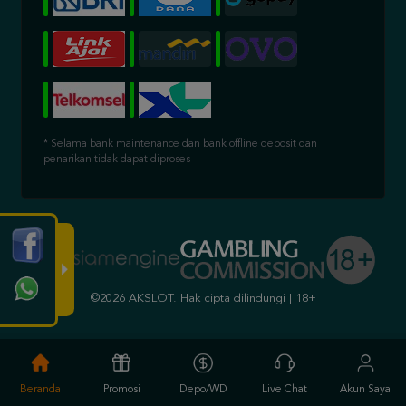
* Selama bank maintenance dan bank offline deposit dan
penarikan tidak dapat diproses
©2026 AKSLOT. Hak cipta dilindungi | 18+
Beranda
Promosi
Depo/WD
Live Chat
Akun Saya