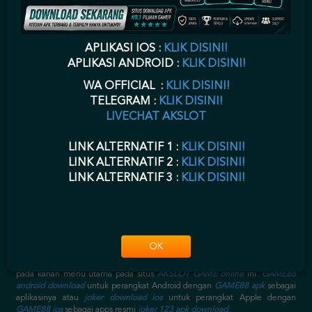
joker888
disitus
joker 123
atau
GAME88
sebagai
joker game
terpercaya.
GAME88 online
,
joker888
,
joker123
,
jokergaming
,
joker1788
,
joker8868
,
joker777
,
joker688
sebagai alternatif
joker GAME
pada situs AKSLOT
joker
gaming
.
APLIKASI IOS :
KLIK DISINI!
APLIKASI ANDROID :
KLIK DISINI!
DOWNLOAD GAME88 APK
WA OFFICIAL :
KLIK DISINI!
GAME GAME88 LOGIN
TELEGRAM :
KLIK DISINI!
VERSI TERBARU
LIVECHAT AKSLOT
joker download
Setelah Anda melakukan
pendaftaran akun GAME88
di
LINK ALTERNATIF 1 :
KLIK DISINI!
AKSLOT, maka selanjutnya Anda dapat melakukan
download GAME88
apk,
LINK ALTERNATIF 2 :
KLIK DISINI!
aplikasi
GAME88 apk
android AKSLOT ini mendukung Anda dalam
LINK ALTERNATIF 3 :
KLIK DISINI!
bermain melalui perangkat mobile smartphone Anda. Baik melalui PC atau
mobile dimana saja dan kapan saja dapat Anda mainkan semua game yang
ada di GAME AKSLOT ini.
GAME88 download
dapat Anda
download
aplikasi joker 123
melalui Android dan IOS.
GAME88 download apk
bisa
langsung diinstal setelah Anda
download aplikasi GAME88
nya.
download
joker 123
lebih baik segera Anda download setelah
daftar akun GAME88
OK
sehingga lebih memudahkan Anda untuk
login GAME88
.
download
GAME88
ini terletak pada menu daftar
GAME88 apk download
yang ada
pada kanan menu utama pada situs
AKSLOT GAME online
ini.
GAME88
android download
untuk perangkat Android dengan
GAME88 apk
sebagai
aplikasinya atau
joker download ios
untuk perangkat Apple dengan
GAME88 ios
sebagai apps resmi
joker 123 apk download
.