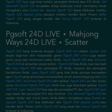
Pgsoft 12D login
juga bisa melalui perangkat Android atau IOS Anda.
link
alternatif Pgsoft 12D
terupdate setiap bulannya untuk membantu Anda
mengakses situs
Scatter
ini.
deposit Pgsoft 12D
dapat dilakukan melalui
Pgsoft 12D deposit pulsa
ataupun melalui transfer bank. Proses
daftar
Pgsoft 12D
yang sangat mudah dan
bonus Pgsoft 12D
terbesar di
Indonesia
Pgsoft 24D LIVE ⋆ Mahjong
Ways 24D LIVE ⋆ Scatter
Pgsoft 24D
biasa terkenal dengan
Pgsoft 24D live
adalah
Scatter 24D
begitu digemari oleh masyarakat. game
Pgsoft 24D online
juga adalah
game yang siap menemani waktu Anda.
result Pgsoft 24D
atau
keluaran
Pgsoft 24D
di keluarkan secara terkini.
Pgsoft 24D
bisa Anda main kan baik
dari
situs Pgsoft 24D
atau perangkat PC Anda, maupun dari perangkat
handphone Anda.
agen Pgsoft 24D
yang bisa Anda percaya merupakan
agen
Pgsoft
yang senantiasa menampilkan result secara langsung atau
live
Pgsoft 24D
,
download Pgsoft 24D
dari aplikasi
Pgsoft 24D apk
dan bukan
cuma
download Pgsoft 24D apk
, Anda bisa juga download aplikasi
Pgsoft
24D IOS
.
login Pgsoft 24D
bisa saja dari perangkat PC dan
Pgsoft 24D login
juga dapat dari perangkat IOS atau Android.
link alternatif Pgsoft 24D
ter
update setiap saat untuk bantu Anda dalam mengakses situs
Scatter
ini.
deposit Pgsoft 24D
bisa dilakukan dari
Pgsoft 24D deposit pulsa
atau
transfer bank. Proses
daftar Pgsoft 24D
yang cepat dan
bonus Pgsoft 24D
terbesar di Indonesia