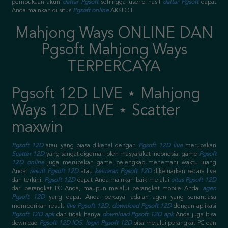
pembukaan akun
daftar Pgsoft
sehingga userid hasil
daftar Pgsoft
dapat
Anda mainkan di situs
Pgsoft online
AKSLOT.
Mahjong Ways ONLINE DAN
Pgsoft Mahjong Ways
TERPERCAYA
Pgsoft 12D LIVE ⋆ Mahjong
Ways 12D LIVE ⋆ Scatter
maxwin
Pgsoft 12D
atau yang biasa dikenal dengan
Pgsoft 12D live
merupakan
Scatter 12D
yang sangat digemari oleh masyarakat Indonesia. game
Pgsoft
12D online
juga merupakan game pelengkap menemani waktu luang
Anda.
result Pgsoft 12D
atau
keluaran Pgsoft 12D
dikeluarkan secara live
dan terkini.
Pgsoft 12D
dapat Anda mainkan baik melalui
situs Pgsoft 12D
dari perangkat PC Anda, maupun melalui perangkat mobile Anda.
agen
Pgsoft 12D
yang dapat Anda percayai adalah agen yang senantiasa
memberikan result
live Pgsoft 12D
,
download Pgsoft 12D
dengan aplikasi
Pgsoft 12D apk
dan tidak hanya
download Pgsoft 12D apk
Anda juga bisa
download
Pgsoft 12D IOS
.
login Pgsoft 12D
bisa melalui perangkat PC dan