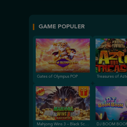
GAME POPULER
Gates of Olympus POP
Treasures of Azt
❅
Mahjong Wins 3 – Black Scatter
DJ BOOM BOO