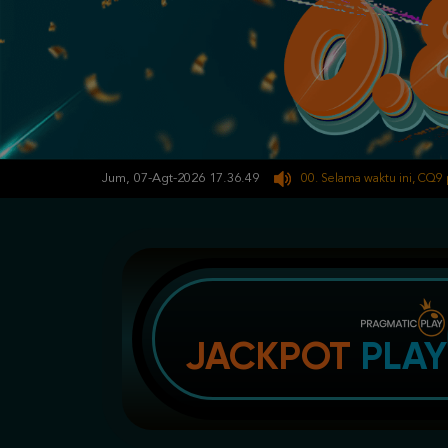
Jum, 07-Agt-2026 17.36.49
pada 07-Agt-2026 dari 13.48.21 sampai 22.00.00. Selama waktu ini, CQ9 permaina
JACKPOT
PLAY