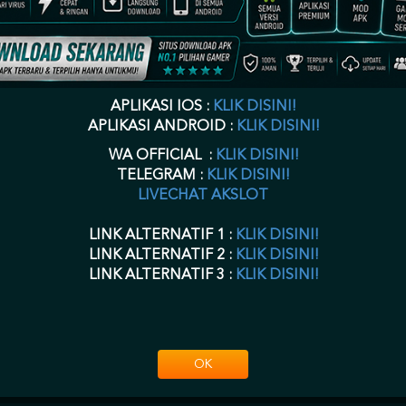
APLIKASI IOS :
KLIK DISINI!
APLIKASI ANDROID :
KLIK DISINI!
OUR PARTNER
WA OFFICIAL :
KLIK DISINI!
TELEGRAM :
KLIK DISINI!
LIVECHAT AKSLOT
LINK ALTERNATIF 1 :
KLIK DISINI!
LINK ALTERNATIF 2 :
KLIK DISINI!
LINK ALTERNATIF 3 :
KLIK DISINI!
OK