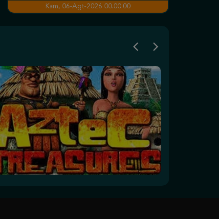
Kam, 06-Agt-2026 00.00.00
k****5
IDR
1,977,760.00
Gates of Olympus
1000
harda****9
IDR
1,501,600.00
Gates of Olympus
1000
harda****9
IDR
1,358,900.00
Sweet Bonanza 1000
k****5
IDR
1,112,800.00
Sweet Bonanza 2500
k****5