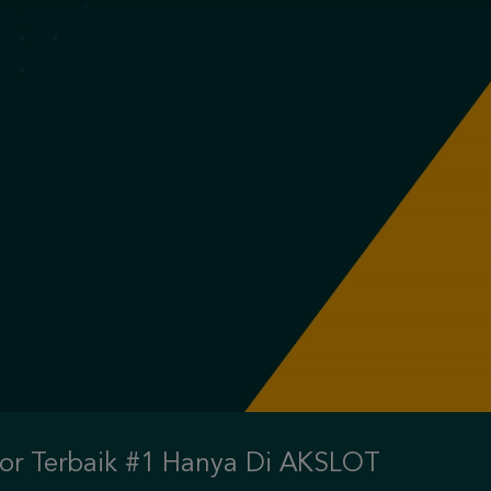
cor Terbaik #1 Hanya Di AKSLOT