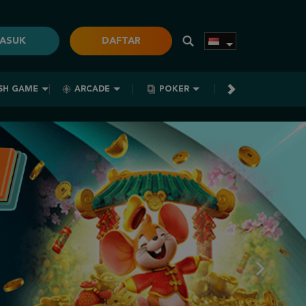
ASUK
DAFTAR
SH GAME
ARCADE
POKER
E-SPORTS