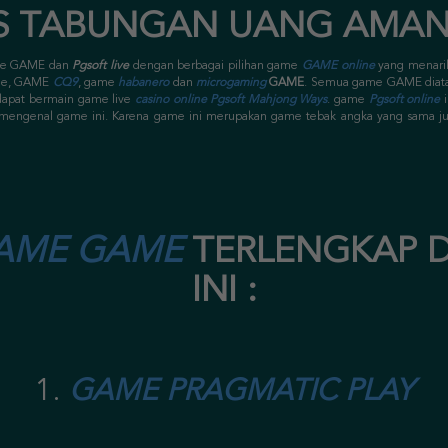
US TABUNGAN UANG AMAN
ame GAME dan
Pgsoft live
dengan berbagai pilihan game
GAME online
yang menarik
ne
, GAME
CQ9
, game
habanero
dan
microgaming
GAME
. Semua game GAME diata
 dapat bermain game live
casino online
Pgsoft Mahjong Ways
. game
Pgsoft online
i
h mengenal game ini. Karena game ini merupakan game tebak angka yang sama 
AME GAME
TERLENGKAP D
INI :
1.
GAME PRAGMATIC PLAY