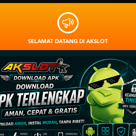
SELAMAT DATANG DI AKSLOT
Fat Panda adalah 
impact! Dirancang buat 
ketebak. Dengan energi 
menang besar—Fat Pan