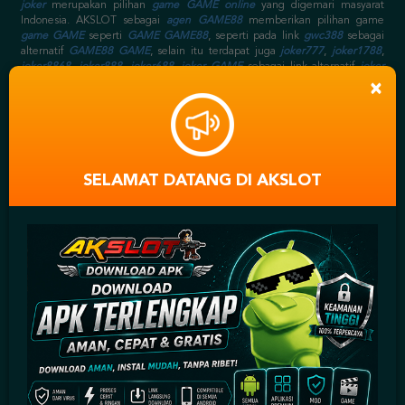
joker
merupakan pilihan
game GAME online
yang digemari masyarat
Indonesia. AKSLOT sebagai
agen GAME88
memberikan pilihan game
game GAME
seperti
GAME GAME88
, seperti pada link
gwc388
sebagai
alternatif
GAME88 GAME
, selain itu terdapat juga
joker777
,
joker1788
,
joker8868
,
joker888
,
joker688
,
joker GAME
sebagai link alternatif
joker
gaming
GAME.
GAME88 game
sebagai
agen GAME88 terpercaya
×
menyediakan
GAME game joker
.
GAME88 online
berjalan selama 24 jam
setiap harinya, sehingga
AKSLOT GAME online
sebagai
agen GAME
GAME88
juga online 24 jam pada game
GAME88 casino
.
DAFTAR GAME88
⋆
AKUN
SELAMAT DATANG DI AKSLOT
GAME ONLINE JOKER123
GAME
daftar GAME88
di AKSLOT
situs online GAME
untuk akun
GAME88
bisa
Anda lakukan pada menu
daftar GAME88 GAME
yang ada diatas kanan
pada situs
daftar joker gaming
ini.
situs GAME88
telah berkerja sama
dengan
ak GAME GAME online
menyediakan
game joker
.
daftar akun
joker gaming
harus Anda lengkapi agar
situs GAME88
dapat memberikan
Anda
userid GAME88
disaat Anda
daftar joker123
di
www joker123
sebagai situs alternatif
login joker123
.
GAME88 daftar
akun GAME online
dengan proses yang cepat dapat Anda terima sesaat setelah
daftar
joker777
selesai Anda isikan datanya dengan lengkap.
GAME88 daftar
hanya membutuhkan waktu beberapa menit untuk pengisian form
daftar