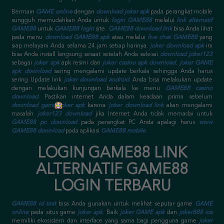
Bermain
GAME online
dengan
download joker apk
pada perangkat mobile
sungguh memudahkan Anda untuk
login GAME88
melalui
link alternatif
GAME88
untuk
GAME88 login
site.
GAME88 download link
bisa Anda lihat
pada menu
download GAME88 apk
atau melalui
live chat GAME88
yang
siap melayani Anda selama 24 jam setiap harinya.
joker download apk
ini
bisa Anda install langsung sesaat setelah Anda selesai
download joker123
sebagai
joker apk
apk resmi dari
joker casino apk download
.
joker GAME
apk download
sering mengalami update berkala sehingga Anda harus
sering Update link
joker download android
. Anda bisa melakukan update
dengan melakukan kunjungan berkala ke menu
GAME88 casino
download
. Pastikan internet Anda dalam keadaan prima sebelum
download game joker apk
karena
joker download link
akan mengalami
masalah
joker123 download
jika Internet Anda tidak memadai untuk
GAME88 pc download
pada perangkat PC Anda apalagi harus
www
GAME88 download
pada aplikasi
GAME88 mobile
.
LOGIN GAME88 LINK
ALTERNATIF GAME88
LOGIN TERBARU
GAME88 id test
bisa Anda gunakan untuk melihat seputar game
GAME
online
pada situs game
joker apk
. Baik
joker GAME apk
dan
joker888 ios
memiliki ekosistem dan interface yang sama bagi pengguna game
joker