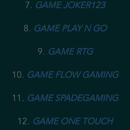
7.
GAME JOKER123
8.
GAME PLAY N GO
9.
GAME RTG
10.
GAME FLOW GAMING
11.
GAME SPADEGAMING
❅
12.
GAME ONE TOUCH