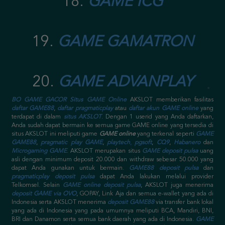
18.
GAME ICG
19.
GAME GAMATRON
20.
GAME ADVANPLAY
BO GAME GACOR
Situs GAME Online
AKSLOT memberikan fasilitas
daftar GAME88
,
daftar pragmaticplay
atau
daftar akun GAME online
yang
terdapat di dalam
situs AKSLOT
. Dengan 1 userid yang Anda daftarkan,
Anda sudah dapat bermain ke semua game GAME online yang tersedia di
situs AKSLOT ini meliputi game
GAME online
yang terkenal seperti
GAME
GAME88
,
pragmatic play GAME
,
playtech
,
pgsoft
,
CQ9
,
Habanero
dan
Microgaming GAME
.
AKSLOT merupakan situs
GAME deposit pulsa
uang
asli dengan minimum deposit 20.000 dan withdraw sebesar 50.000 yang
dapat Anda gunakan untuk bermain.
GAME88 deposit pulsa
dan
pragmaticplay deposit pulsa
dapat Anda lakukan melalui provider
Telkomsel. Selain
GAME online deposit pulsa
, AKSLOT juga menerima
deposit GAME via OVO
, GOPAY, Link Aja dan semua e-wallet yang ada di
Indonesia serta AKSLOT menerima
deposit GAME88
via transfer bank lokal
yang ada di Indonesia yang pada umumnya meliputi BCA, Mandiri, BNI,
BRI dan Danamon serta semua bank daerah yang ada di Indonesia.
GAME