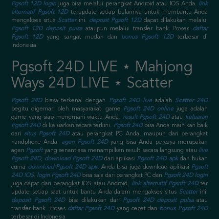
Pgsoft 12D login
juga bisa melalui perangkat Android atau IOS Anda.
link
alternatif Pgsoft 12D
terupdate setiap bulannya untuk membantu Anda
mengakses situs
Scatter
ini.
deposit Pgsoft 12D
dapat dilakukan melalui
Pgsoft 12D deposit pulsa
ataupun melalui transfer bank. Proses
daftar
Pgsoft 12D
yang sangat mudah dan
bonus Pgsoft 12D
terbesar di
Indonesia
Pgsoft 24D LIVE ⋆ Mahjong
Ways 24D LIVE ⋆ Scatter
Pgsoft 24D
biasa terkenal dengan
Pgsoft 24D live
adalah
Scatter 24D
begitu digemari oleh masyarakat. game
Pgsoft 24D online
juga adalah
game yang siap menemani waktu Anda.
result Pgsoft 24D
atau
keluaran
Pgsoft 24D
di keluarkan secara terkini.
Pgsoft 24D
bisa Anda main kan baik
dari
situs Pgsoft 24D
atau perangkat PC Anda, maupun dari perangkat
handphone Anda.
agen Pgsoft 24D
yang bisa Anda percaya merupakan
agen
Pgsoft
yang senantiasa menampilkan result secara langsung atau
live
Pgsoft 24D
,
download Pgsoft 24D
dari aplikasi
Pgsoft 24D apk
dan bukan
cuma
download Pgsoft 24D apk
, Anda bisa juga download aplikasi
Pgsoft
24D IOS
.
login Pgsoft 24D
bisa saja dari perangkat PC dan
Pgsoft 24D login
juga dapat dari perangkat IOS atau Android.
link alternatif Pgsoft 24D
ter
update setiap saat untuk bantu Anda dalam mengakses situs
Scatter
ini.
deposit Pgsoft 24D
bisa dilakukan dari
Pgsoft 24D deposit pulsa
atau
transfer bank. Proses
daftar Pgsoft 24D
yang cepat dan
bonus Pgsoft 24D
terbesar di Indonesia