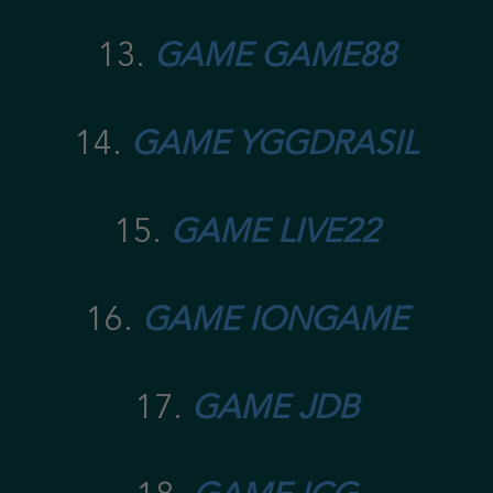
13.
GAME GAME88
14.
GAME YGGDRASIL
15.
GAME LIVE22
16.
GAME IONGAME
17.
GAME JDB