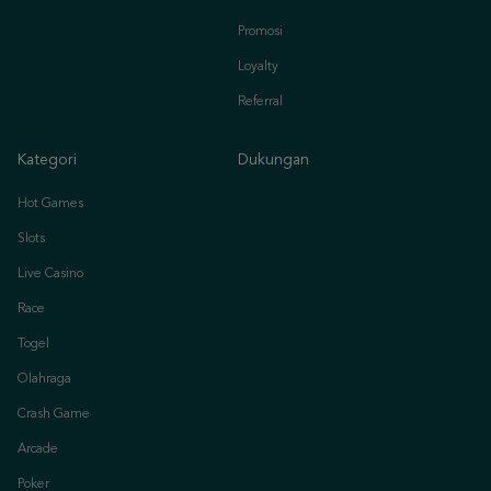
Promosi
Loyalty
Referral
Kategori
Dukungan
Hot Games
Slots
Live Casino
Race
Togel
Olahraga
Crash Game
Arcade
Poker