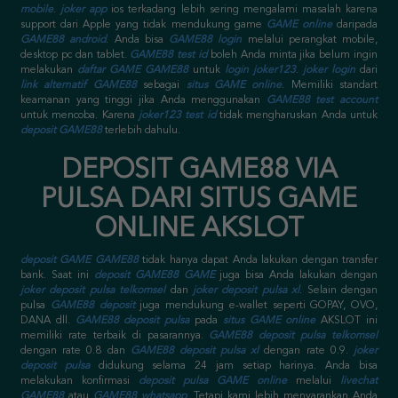
mobile
.
joker app
ios terkadang lebih sering mengalami masalah karena
support dari Apple yang tidak mendukung game
GAME online
daripada
GAME88 android
. Anda bisa
GAME88 login
melalui perangkat mobile,
desktop pc dan tablet.
GAME88 test id
boleh Anda minta jika belum ingin
melakukan
daftar GAME GAME88
untuk
login joker123
.
joker login
dari
link alternatif GAME88
sebagai
situs GAME online
. Memiliki standart
keamanan yang tinggi jika Anda menggunakan
GAME88 test account
untuk mencoba. Karena
joker123 test id
tidak mengharuskan Anda untuk
deposit GAME88
terlebih dahulu.
DEPOSIT GAME88 VIA
PULSA DARI SITUS GAME
ONLINE AKSLOT
deposit GAME GAME88
tidak hanya dapat Anda lakukan dengan transfer
bank. Saat ini
deposit GAME88 GAME
juga bisa Anda lakukan dengan
joker deposit pulsa telkomsel
dan
joker deposit pulsa xl
. Selain dengan
pulsa
GAME88 deposit
juga mendukung e-wallet seperti GOPAY, OVO,
DANA dll.
GAME88 deposit pulsa
pada
situs GAME online
AKSLOT ini
memiliki rate terbaik di pasarannya.
GAME88 deposit pulsa telkomsel
dengan rate 0.8 dan
GAME88 deposit pulsa xl
dengan rate 0.9.
joker
deposit pulsa
didukung selama 24 jam setiap harinya. Anda bisa
melakukan konfirmasi
deposit pulsa GAME online
melalui
livechat
GAME88
atau
GAME88 whatsapp
. Tetapi kami lebih menyarankan Anda