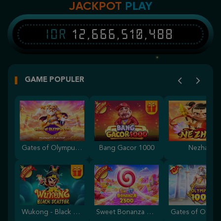
JACKPOT
PLAY
IDR
12,666,515,456
GAME POPULER
Gates of Olympus POP
Bang Gacor 1000
Nezha 2
Wukong - Black Scatter
Sweet Bonanza 2500