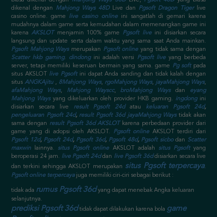
dikenal dengan
Mahjong Ways 48D
Live dan
Pgsoft Dragon Tiger
live
casino online. game
live casino online
ini sangatlah di gemari karena
mudahnya dalam game serta kemudahan dalam memenangkan game ini
karena
AKSLOT
menjamin 100% game
Pgsoft live
ini disiarkan secara
langsung dan update serta dalam waktu yang sama saat Anda mainkan.
Pgsoft Mahjong Ways
merupakan
Pgsoft online
yang tidak sama dengan
Scatter
hkb gaming
.
dindong
ini adalah versi
Pgsoft live
yang berbeda
server, tetapi memiliki keseruan bermain yang sama. game
Pg soft
pada
situs AKSLOT
live Pgsoft
ini dapat Anda sanding dan tidak kalah dengan
situs
ANGKAjitu
,
8Mahjong Ways
,
rgoMahjong Ways
,
jayaMahjong Ways
,
afaMahjong Ways
,
Mahjong Wayscc
,
broMahjong Ways
dan
eyang
Mahjong Ways
yang dikeluarkan oleh provider HKB gaming.
ingdong
ini
disiarkan secara live
result Pgsoft 24d
atau
keluaran Pgsoft 24d
,
pengeluaran Pgsoft 24d
,
result Pgsoft 36d jayaMahjong Ways
tidak akan
sama dengan
result Pgsoft 36d AKSLOT
karena perbedaan provider dari
game yang di adopsi oleh AKSLOT.
Pgsoft online
AKSLOT terdiri dari
Pgsoft 12d
,
Pgsoft 24d
,
Pgsoft 36d
,
Pgsoft 48d
,
Pgsoft sicbo
dan
Scatter
maxwin
lainnya.
situs Pgsoft online
AKSLOT adalah
situs Pgsoft
yang
beroperasi 24 jam.
live Pgsoft 24d
dan
live Pgsoft 36d
disiarkan secara live
situs Pgsoft terpercaya
dan terkini sehingga AKSLOT merupakan
.
Pgsoft online terpercaya
juga memiliki ciri-ciri sebagai berikut :
rumus Pgsoft 36d
tidak ada
yang dapat menebak Angka keluaran
selanjutnya.
prediksi Pgsoft 36d
game
tidak dapat dilakukan karena bola