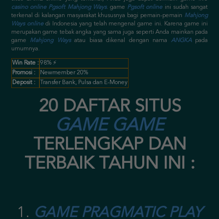
casino online
Pgsoft Mahjong Ways
. game
Pgsoft online
ini sudah sangat
terkenal di kalangan masyarakat khususnya bagi pemain-pemain
Mahjong
Ways online
di Indonesia yang telah mengenal game ini. Karena game ini
merupakan game tebak angka yang sama juga seperti Anda mainkan pada
game
Mahjong Ways
atau biasa dikenal dengan nama
ANGKA
pada
umumnya.
Win Rate :
98% ⚡
Promosi :
Newmember 20%
Deposit :
Transfer Bank, Pulsa dan E-Money
20 DAFTAR SITUS
GAME GAME
TERLENGKAP DAN
TERBAIK TAHUN INI :
1.
GAME PRAGMATIC PLAY