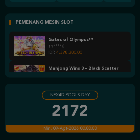
PEMENANG MESIN SLOT
Gates of Olympus™
an****6
IDR
4,398,300.00
Mahjong Wins 3 – Black Scatter
g****3
IDR
1,904,000.00
NEX4D POOLS DAY
Mahjong Wins 3 – Black Scatter
g****3
2172
IDR
1,703,000.00
Gates of Olympus Super Scatter
Min, 09-Agt-2026 00.00.00
ma****0
IDR
1,501,650.00