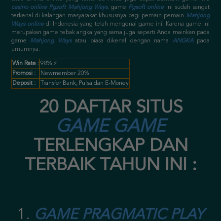
casino online
Pgsoft Mahjong Ways
. game
Pgsoft online
ini sudah sangat
terkenal di kalangan masyarakat khususnya bagi pemain-pemain
Mahjong
Ways online
di Indonesia yang telah mengenal game ini. Karena game ini
merupakan game tebak angka yang sama juga seperti Anda mainkan pada
game
Mahjong Ways
atau biasa dikenal dengan nama
ANGKA
pada
umumnya.
Win Rate :
98% ⚡
Promosi :
Newmember 20%
Deposit :
Transfer Bank, Pulsa dan E-Money
20 DAFTAR SITUS
GAME GAME
TERLENGKAP DAN
TERBAIK TAHUN INI :
1.
GAME PRAGMATIC PLAY