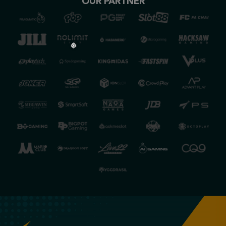
OUR PARTNER