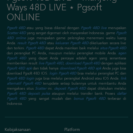
Ways 48D LIVE ⋆ Pgsoft
ONLINE
Pgsoft 48D
atau yang biasa dikenal dengan
Pgsoft 48D live
merupakan
Scatter 48D
yang sangat digemari oleh masyarakat Indonesia. game
Pgsoft
48D online
juga merupakan game pelengkap menemani waktu luang
Anda.
result Pgsoft 48D
atau
keluaran Pgsoft 48D
dikeluarkan secara live
dan terkini.
Pgsoft 48D
dapat Anda mainkan baik melalui
situs Pgsoft 48D
dari perangkat PC Anda, maupun melalui perangkat mobile Anda.
agen
Pgsoft 48D
yang dapat Anda percayai adalah agen yang senantiasa
memberikan result
live Pgsoft 48D
,
download Pgsoft 48D
dengan aplikasi
Pgsoft 48D apk
dan tidak hanya
download Pgsoft 48D apk
Anda juga bisa
download Pgsoft 48D IOS.
login Pgsoft 48D
bisa melalui perangkat PC dan
Pgsoft 48D login
juga bisa melalui perangkat Android atau IOS Anda.
link
alternatif Pgsoft 48D
terupdate setiap bulannya untuk membantu Anda
mengakses situs
Scatter
ini.
deposit Pgsoft 48D
dapat dilakukan melalui
Pgsoft 48D deposit pulsa
ataupun melalui transfer bank. Proses
daftar
Pgsoft 48D
yang sangat mudah dan
bonus Pgsoft 48D
terbesar di
Indonesia.
Kebijaksanaan
Platform