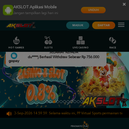
×
AKSLOT Aplikasi Mobile
UNDUH
Jangan tampilkan lagi hari ini
MASUK
DAFTAR
HOT GAMES
SLOTS
LIVE CASINO
RACE
SELAMAT KEPADA
du****j Berhasil Withdraw Sebesar Rp 756.000
i 30-Sep-2026 14.59.59. Selama waktu ini, PP Virtual Sports permainan tidak akan