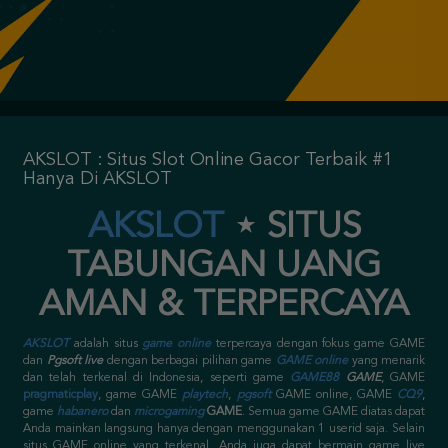
AKSLOT : Situs Slot Online Gacor Terbaik #1
Hanya Di AKSLOT
AKSLOT
⋆
SITUS
TABUNGAN UANG
AMAN & TERPERCAYA
AKSLOT
adalah situs
game online
terpercaya dengan fokus game GAME
dan
Pgsoft live
dengan berbagai pilihan game
GAME online
yang menarik
dan telah terkenal di Indonesia, seperti game
GAME88
GAME
, GAME
pragmaticplay
, game GAME
playtech
,
pgsoft
GAME online
, GAME
CQ9
,
game
habanero
dan
microgaming
GAME
. Semua game GAME diatas dapat
Anda mainkan langsung hanya dengan menggunakan 1 userid saja.
Selain
situs GAME online yang terkenal, Anda juga dapat bermain game live