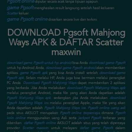
Pgsoft online
diputar secara acak tanpa tipuan apapun.
game Pgsoft
menghasilan result langsung setelah hasil keluaran
Scatter
keluar.
game Pgsoft online
disiarkan secara live dan terkini.
DOWNLOAD Pgsoft Mahjong
Ways APK & DAFTAR Scatter
maxwin
download game Pgsoft untuk hp android
bisa Anda
download game Pgsoft
untuk hp Android Anda.
download game Pgsoft android
akan memberikan
aplikasi
game Pgsoft apk
yang bisa Anda install setelah
download game
Pgsoft apk
. Selain melalui HP, Anda juga bisa bermain melalui perangkat
PC Anda.
Download Pgsoft Mahjong Ways
dapat memberikan 2 aplikasi
yang berbeda. Jika Anda melakukan
download Pgsoft Mahjong Ways apk
melalui perangkat Android, maka file yang akan Anda dapatkan adalah
Pgsoft Mahjong Ways apk
. sedangkan jika Anda melakukan
download
Pgsoft Mahjong Ways ios
melalui perangkat Apple, maka file yang akan
Anda dapatkan adalah
Pgsoft Mahjong Ways ios
.
Pgsoft online uang asli
pada situs AKSLOT merupakan
Pgsoft online terpercaya
dimana
Pgsoft
koin online
menggunakan uang Asli serta
jackpot Pgsoft
terbesar yang
diberikan.
daftar Pgsoft online
AKSLOT adalah situs yang telah dipercaya
provider
Scatter maxwin
untuk melayani
daftar game Pgsoft
dalam