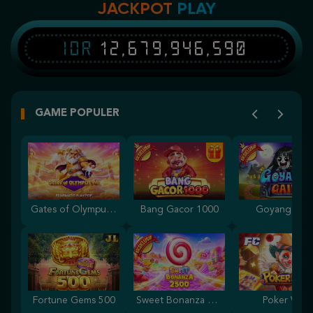
JACKPOT
PLAY
IDR
12,679,969,573
GAME POPULER
Gates of Olympus POP
Bang Gacor 1000
Goyang Gai
Fortune Gems 500
Sweet Bonanza 2500
Poker Win