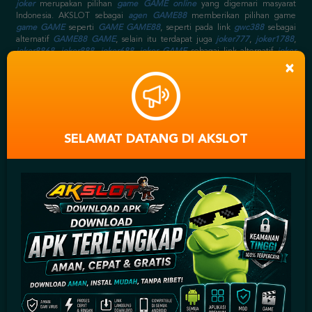
joker
merupakan pilihan
game GAME online
yang digemari masyarat
Indonesia. AKSLOT sebagai
agen GAME88
memberikan pilihan game
game GAME
seperti
GAME GAME88
, seperti pada link
gwc388
sebagai
alternatif
GAME88 GAME
, selain itu terdapat juga
joker777
,
joker1788
,
joker8868
,
joker888
,
joker688
,
joker GAME
sebagai link alternatif
joker
gaming
GAME.
GAME88 game
sebagai
agen GAME88 terpercaya
×
menyediakan
GAME game joker
.
GAME88 online
berjalan selama 24 jam
setiap harinya, sehingga
AKSLOT GAME online
sebagai
agen GAME
GAME88
juga online 24 jam pada game
GAME88 casino
.
DAFTAR GAME88
⋆
AKUN
SELAMAT DATANG DI AKSLOT
GAME ONLINE JOKER123
GAME
daftar GAME88
di AKSLOT
situs online GAME
untuk akun
GAME88
bisa
Anda lakukan pada menu
daftar GAME88 GAME
yang ada diatas kanan
pada situs
daftar joker gaming
ini.
situs GAME88
telah berkerja sama
dengan
ak GAME GAME online
menyediakan
game joker
.
daftar akun
joker gaming
harus Anda lengkapi agar
situs GAME88
dapat memberikan
Anda
userid GAME88
disaat Anda
daftar joker123
di
www joker123
sebagai situs alternatif
login joker123
.
GAME88 daftar
akun GAME online
dengan proses yang cepat dapat Anda terima sesaat setelah
daftar
joker777
selesai Anda isikan datanya dengan lengkap.
GAME88 daftar
hanya membutuhkan waktu beberapa menit untuk pengisian form
daftar