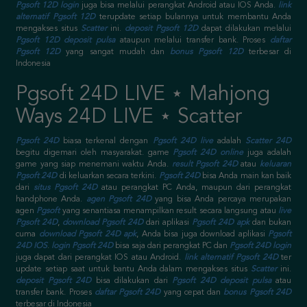
Pgsoft 12D login
juga bisa melalui perangkat Android atau IOS Anda.
link
alternatif Pgsoft 12D
terupdate setiap bulannya untuk membantu Anda
mengakses situs
Scatter
ini.
deposit Pgsoft 12D
dapat dilakukan melalui
Pgsoft 12D deposit pulsa
ataupun melalui transfer bank. Proses
daftar
Pgsoft 12D
yang sangat mudah dan
bonus Pgsoft 12D
terbesar di
Indonesia
Pgsoft 24D LIVE ⋆ Mahjong
Ways 24D LIVE ⋆ Scatter
Pgsoft 24D
biasa terkenal dengan
Pgsoft 24D live
adalah
Scatter 24D
begitu digemari oleh masyarakat. game
Pgsoft 24D online
juga adalah
game yang siap menemani waktu Anda.
result Pgsoft 24D
atau
keluaran
Pgsoft 24D
di keluarkan secara terkini.
Pgsoft 24D
bisa Anda main kan baik
dari
situs Pgsoft 24D
atau perangkat PC Anda, maupun dari perangkat
handphone Anda.
agen Pgsoft 24D
yang bisa Anda percaya merupakan
agen
Pgsoft
yang senantiasa menampilkan result secara langsung atau
live
Pgsoft 24D
,
download Pgsoft 24D
dari aplikasi
Pgsoft 24D apk
dan bukan
cuma
download Pgsoft 24D apk
, Anda bisa juga download aplikasi
Pgsoft
24D IOS
.
login Pgsoft 24D
bisa saja dari perangkat PC dan
Pgsoft 24D login
juga dapat dari perangkat IOS atau Android.
link alternatif Pgsoft 24D
ter
update setiap saat untuk bantu Anda dalam mengakses situs
Scatter
ini.
deposit Pgsoft 24D
bisa dilakukan dari
Pgsoft 24D deposit pulsa
atau
transfer bank. Proses
daftar Pgsoft 24D
yang cepat dan
bonus Pgsoft 24D
terbesar di Indonesia