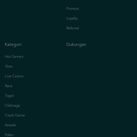
Promosi
Loyalty
Referral
Kategori
Dukungan
Hot Games
Slots
Live Casino
Race
Togel
Olahraga
Crash Game
Arcade
Poker