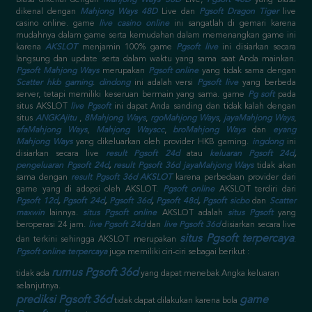
dikenal dengan
Mahjong Ways 48D
Live dan
Pgsoft Dragon Tiger
live
casino online. game
live casino online
ini sangatlah di gemari karena
mudahnya dalam game serta kemudahan dalam memenangkan game ini
karena
AKSLOT
menjamin 100% game
Pgsoft live
ini disiarkan secara
langsung dan update serta dalam waktu yang sama saat Anda mainkan.
Pgsoft Mahjong Ways
merupakan
Pgsoft online
yang tidak sama dengan
Scatter
hkb gaming
.
dindong
ini adalah versi
Pgsoft live
yang berbeda
server, tetapi memiliki keseruan bermain yang sama. game
Pg soft
pada
situs AKSLOT
live Pgsoft
ini dapat Anda sanding dan tidak kalah dengan
situs
ANGKAjitu
,
8Mahjong Ways
,
rgoMahjong Ways
,
jayaMahjong Ways
,
afaMahjong Ways
,
Mahjong Wayscc
,
broMahjong Ways
dan
eyang
Mahjong Ways
yang dikeluarkan oleh provider HKB gaming.
ingdong
ini
disiarkan secara live
result Pgsoft 24d
atau
keluaran Pgsoft 24d
,
pengeluaran Pgsoft 24d
,
result Pgsoft 36d jayaMahjong Ways
tidak akan
sama dengan
result Pgsoft 36d AKSLOT
karena perbedaan provider dari
game yang di adopsi oleh AKSLOT.
Pgsoft online
AKSLOT terdiri dari
Pgsoft 12d
,
Pgsoft 24d
,
Pgsoft 36d
,
Pgsoft 48d
,
Pgsoft sicbo
dan
Scatter
maxwin
lainnya.
situs Pgsoft online
AKSLOT adalah
situs Pgsoft
yang
beroperasi 24 jam.
live Pgsoft 24d
dan
live Pgsoft 36d
disiarkan secara live
situs Pgsoft terpercaya
dan terkini sehingga AKSLOT merupakan
.
Pgsoft online terpercaya
juga memiliki ciri-ciri sebagai berikut :
rumus Pgsoft 36d
tidak ada
yang dapat menebak Angka keluaran
selanjutnya.
prediksi Pgsoft 36d
game
tidak dapat dilakukan karena bola