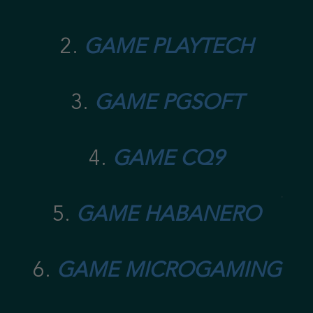
2.
GAME PLAYTECH
3.
GAME PGSOFT
4.
GAME CQ9
5.
GAME HABANERO
6.
GAME MICROGAMING