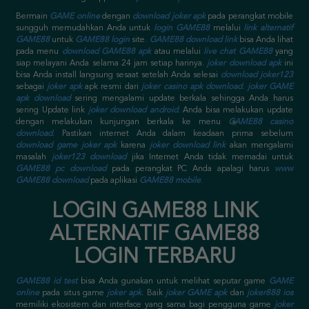
Bermain
GAME online
dengan
download joker apk
pada perangkat mobile
sungguh memudahkan Anda untuk
login GAME88
melalui
link alternatif
GAME88
untuk
GAME88 login
site.
GAME88 download link
bisa Anda lihat
pada menu
download GAME88 apk
atau melalui
live chat GAME88
yang
siap melayani Anda selama 24 jam setiap harinya.
joker download apk
ini
bisa Anda install langsung sesaat setelah Anda selesai
download joker123
sebagai
joker apk
apk resmi dari
joker casino apk download
.
joker GAME
apk download
sering mengalami update berkala sehingga Anda harus
sering Update link
joker download android
. Anda bisa melakukan update
dengan melakukan kunjungan berkala ke menu
GAME88 casino
download
. Pastikan internet Anda dalam keadaan prima sebelum
download game joker apk
karena
joker download link
akan mengalami
masalah
joker123 download
jika Internet Anda tidak memadai untuk
GAME88 pc download
pada perangkat PC Anda apalagi harus
www
GAME88 download
pada aplikasi
GAME88 mobile
.
LOGIN GAME88 LINK
ALTERNATIF GAME88
LOGIN TERBARU
GAME88 id test
bisa Anda gunakan untuk melihat seputar game
GAME
online
pada situs game
joker apk
. Baik
joker GAME apk
dan
joker888 ios
memiliki ekosistem dan interface yang sama bagi pengguna game
joker