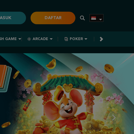
ASUK
DAFTAR
SH GAME
ARCADE
POKER
E-SPORTS