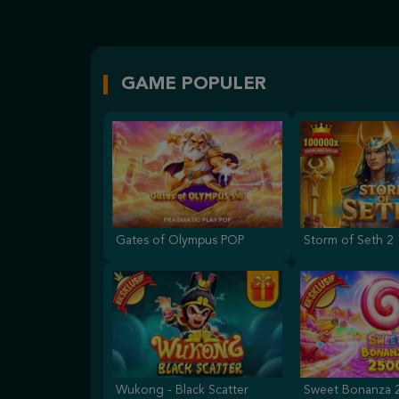
GAME POPULER
❅
Gates of Olympus POP
Storm of Seth 2
Wukong - Black Scatter
Sweet Bonanza 