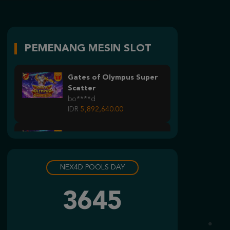
PEMENANG MESIN SLOT
Gates of Olympus Super
Scatter
bo****d
IDR
5,892,640.00
Gates of Olympus Super
Epic Ze Zeus
FORTUNE GARUDA 500
Scatter
da****8
IDR
4,056,400.00
NEX4D POOLS DAY
Gates of Olympus
3645
1000
harda****9
IDR
3,512,400.00
MUSCLE FORTUNE CAT
Mahjong Legend