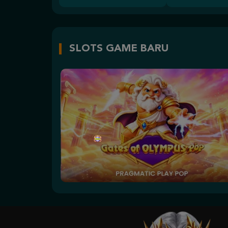
SLOTS GAME BARU