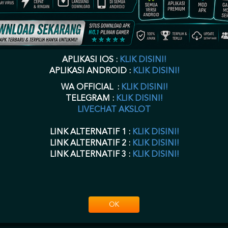
APLIKASI IOS :
KLIK DISINI!
APLIKASI ANDROID :
KLIK DISINI!
OUR PARTNER
WA OFFICIAL :
KLIK DISINI!
TELEGRAM :
KLIK DISINI!
LIVECHAT AKSLOT
LINK ALTERNATIF 1 :
KLIK DISINI!
LINK ALTERNATIF 2 :
KLIK DISINI!
LINK ALTERNATIF 3 :
KLIK DISINI!
OK