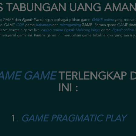
US TABUNGAN UANG AMAN
ame GAME dan
Pgsoft live
dengan berbagai pilihan game
GAME online
yang menarik
ne
, GAME
CQ9
, game
habanero
dan
microgaming
GAME
. Semua game GAME diata
 dapat bermain game live
casino online
Pgsoft Mahjong Ways
. game
Pgsoft online
i
h mengenal game ini. Karena game ini merupakan game tebak angka yang sama 
AME GAME
TERLENGKAP D
INI :
1.
GAME PRAGMATIC PLAY