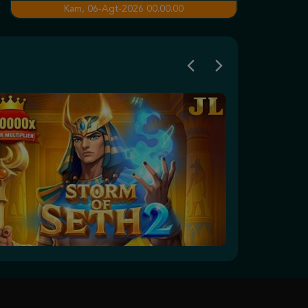
Kam, 06-Agt-2026 00.00.00
Gates of Olympus Super
Scatter
da****8
IDR
3,113,600.00
Mahjong Wins 2
debi****t
IDR
3,052,800.00
Gates of Olympus Super
Scatter
da****8
IDR
2,893,000.00
Mahjong Wins 2
debi****t
IDR
2,636,500.00
Sugar Rush 1000