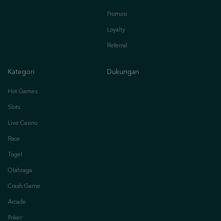
Promosi
Loyalty
Referral
Kategori
Dukungan
Hot Games
Slots
Live Casino
Race
Togel
Olahraga
Crash Game
Arcade
Poker