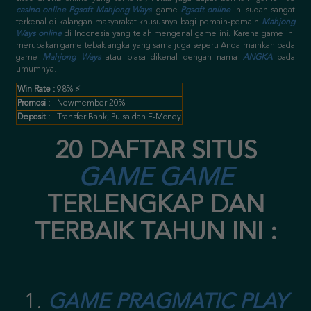
casino online
Pgsoft Mahjong Ways
. game
Pgsoft online
ini sudah sangat
terkenal di kalangan masyarakat khususnya bagi pemain-pemain
Mahjong
Ways online
di Indonesia yang telah mengenal game ini. Karena game ini
merupakan game tebak angka yang sama juga seperti Anda mainkan pada
game
Mahjong Ways
atau biasa dikenal dengan nama
ANGKA
pada
umumnya.
Win Rate :
98% ⚡
Promosi :
Newmember 20%
Deposit :
Transfer Bank, Pulsa dan E-Money
20 DAFTAR SITUS
GAME GAME
TERLENGKAP DAN
TERBAIK TAHUN INI :
1.
GAME PRAGMATIC PLAY