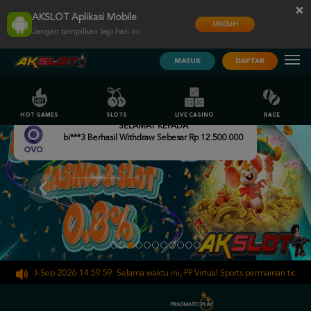
×
AKSLOT Aplikasi Mobile
UNDUH
Jangan tampilkan lagi hari ini
MASUK
DAFTAR
HOT GAMES
SLOTS
LIVE CASINO
RACE
SELAMAT KEPADA
bi***3 Berhasil Withdraw Sebesar Rp 12.500.000
i 30-Sep-2026 14.59.59. Selama waktu ini, PP Virtual Sports permainan tidak akan