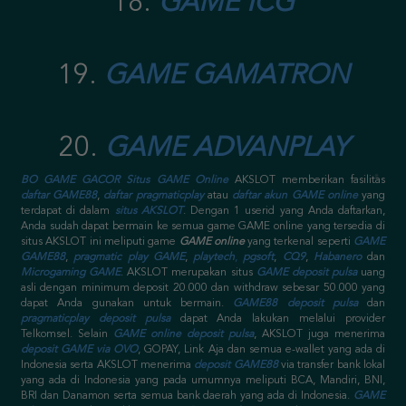
18.
GAME ICG
19.
GAME GAMATRON
20.
GAME ADVANPLAY
BO GAME GACOR
Situs GAME Online
AKSLOT memberikan fasilitas
daftar GAME88
,
daftar pragmaticplay
atau
daftar akun GAME online
yang
terdapat di dalam
situs AKSLOT
. Dengan 1 userid yang Anda daftarkan,
Anda sudah dapat bermain ke semua game GAME online yang tersedia di
situs AKSLOT ini meliputi game
GAME online
yang terkenal seperti
GAME
GAME88
,
pragmatic play GAME
,
playtech
,
pgsoft
,
CQ9
,
Habanero
dan
Microgaming GAME
.
AKSLOT merupakan situs
GAME deposit pulsa
uang
asli dengan minimum deposit 20.000 dan withdraw sebesar 50.000 yang
dapat Anda gunakan untuk bermain.
GAME88 deposit pulsa
dan
pragmaticplay deposit pulsa
dapat Anda lakukan melalui provider
Telkomsel. Selain
GAME online deposit pulsa
, AKSLOT juga menerima
deposit GAME via OVO
, GOPAY, Link Aja dan semua e-wallet yang ada di
Indonesia serta AKSLOT menerima
deposit GAME88
via transfer bank lokal
yang ada di Indonesia yang pada umumnya meliputi BCA, Mandiri, BNI,
BRI dan Danamon serta semua bank daerah yang ada di Indonesia.
GAME