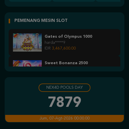
PEMENANG MESIN SLOT
Gates of Olympus 1000
harda****9
IDR
3,467,600.00
Sweet Bonanza 2500
xep****2
IDR
2,575,850.00
NEX4D POOLS DAY
Sweet Bonanza 2500
k****5
7879
IDR
1,977,760.00
Gates of Olympus Super Scatter
Jum, 07-Agt-2026 00.00.00
pod****o
IDR
1,727,040.00