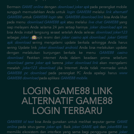
Bermain
GAME online
dengan
download joker apk
pada perangkat mobile
sungguh memudahkan Anda untuk
login GAME88
melalui
link alternatif
GAME88
untuk
GAME88 login
site.
GAME88 download link
bisa Anda lihat
pada menu
download GAME88 apk
atau melalui
live chat GAME88
yang
siap melayani Anda selama 24 jam setiap harinya.
joker download apk
ini
bisa Anda install langsung sesaat setelah Anda selesai
download joker123
sebagai
joker apk
apk resmi dari
joker casino apk download
.
joker GAME
apk download
sering mengalami update berkala sehingga Anda harus
sering Update link
joker download android
. Anda bisa melakukan update
dengan melakukan kunjungan berkala ke menu
GAME88 casino
download
. Pastikan internet Anda dalam keadaan prima sebelum
download game joker apk
karena
joker download link
akan mengalami
masalah
joker123 download
jika Internet Anda tidak memadai untuk
GAME88 pc download
pada perangkat PC Anda apalagi harus
www
GAME88 download
pada aplikasi
GAME88 mobile
.
LOGIN GAME88 LINK
ALTERNATIF GAME88
LOGIN TERBARU
GAME88 id test
bisa Anda gunakan untuk melihat seputar game
GAME
online
pada situs game
joker apk
. Baik
joker GAME apk
dan
joker888 ios
memiliki ekosistem dan interface yang sama bagi pengguna game
joker