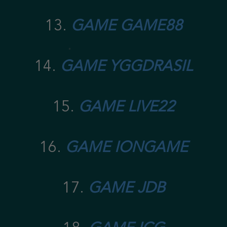
13.
GAME GAME88
14.
GAME YGGDRASIL
15.
GAME LIVE22
16.
GAME IONGAME
17.
GAME JDB