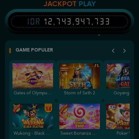
JACKPOT
PLAY
IDR
12,743,947,828
GAME POPULER
Gates of Olympus POP
Storm of Seth 2
Goyang Gai
Wukong - Black Scatter
Sweet Bonanza 2500
Poker Win