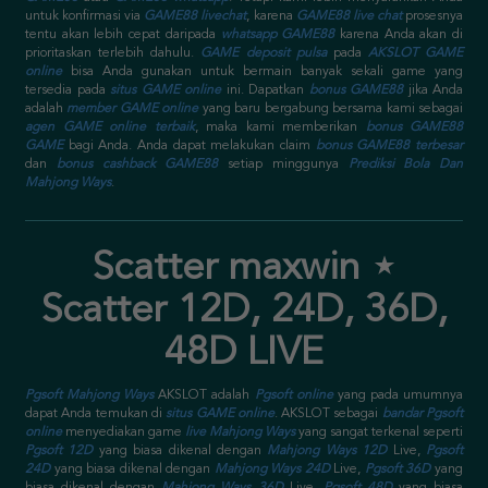
untuk konfirmasi via
GAME88 livechat
, karena
GAME88 live chat
prosesnya
tentu akan lebih cepat daripada
whatsapp GAME88
karena Anda akan di
prioritaskan terlebih dahulu.
GAME deposit pulsa
pada
AKSLOT GAME
online
bisa Anda gunakan untuk bermain banyak sekali game yang
tersedia pada
situs GAME online
ini. Dapatkan
bonus GAME88
jika Anda
adalah
member GAME online
yang baru bergabung bersama kami sebagai
agen GAME online terbaik
, maka kami memberikan
bonus GAME88
GAME
bagi Anda. Anda dapat melakukan claim
bonus GAME88 terbesar
dan
bonus cashback GAME88
setiap minggunya
Prediksi Bola Dan
Mahjong Ways
.
Scatter maxwin ⋆
Scatter 12D, 24D, 36D,
48D LIVE
Pgsoft Mahjong Ways
AKSLOT adalah
Pgsoft online
yang pada umumnya
dapat Anda temukan di
situs GAME online
. AKSLOT sebagai
bandar Pgsoft
online
menyediakan game
live Mahjong Ways
yang sangat terkenal seperti
Pgsoft 12D
yang biasa dikenal dengan
Mahjong Ways 12D
Live,
Pgsoft
24D
yang biasa dikenal dengan
Mahjong Ways 24D
Live,
Pgsoft 36D
yang
biasa dikenal dengan
Mahjong Ways 36D
Live,
Pgsoft 48D
yang biasa