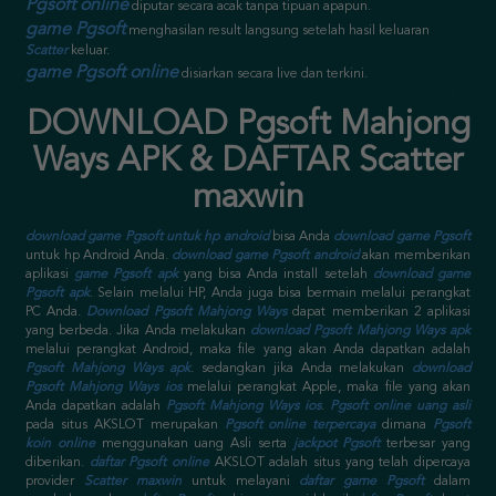
Pgsoft online
diputar secara acak tanpa tipuan apapun.
game Pgsoft
menghasilan result langsung setelah hasil keluaran
Scatter
keluar.
game Pgsoft online
disiarkan secara live dan terkini.
DOWNLOAD Pgsoft Mahjong
Ways APK & DAFTAR Scatter
maxwin
download game Pgsoft untuk hp android
bisa Anda
download game Pgsoft
untuk hp Android Anda.
download game Pgsoft android
akan memberikan
aplikasi
game Pgsoft apk
yang bisa Anda install setelah
download game
Pgsoft apk
. Selain melalui HP, Anda juga bisa bermain melalui perangkat
PC Anda.
Download Pgsoft Mahjong Ways
dapat memberikan 2 aplikasi
yang berbeda. Jika Anda melakukan
download Pgsoft Mahjong Ways apk
melalui perangkat Android, maka file yang akan Anda dapatkan adalah
Pgsoft Mahjong Ways apk
. sedangkan jika Anda melakukan
download
Pgsoft Mahjong Ways ios
melalui perangkat Apple, maka file yang akan
Anda dapatkan adalah
Pgsoft Mahjong Ways ios
.
Pgsoft online uang asli
pada situs AKSLOT merupakan
Pgsoft online terpercaya
dimana
Pgsoft
koin online
menggunakan uang Asli serta
jackpot Pgsoft
terbesar yang
diberikan.
daftar Pgsoft online
AKSLOT adalah situs yang telah dipercaya
provider
Scatter maxwin
untuk melayani
daftar game Pgsoft
dalam