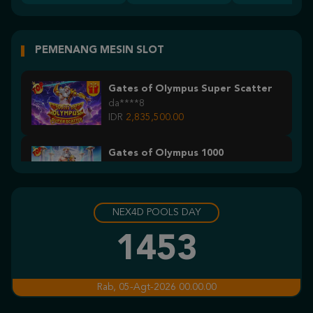
PEMENANG MESIN SLOT
Gates of Olympus Super Scatter
da****8
IDR
2,835,500.00
Gates of Olympus 1000
harda****9
IDR
2,559,300.00
NEX4D POOLS DAY
Gates of Olympus Super Scatter
n****e
1453
IDR
2,255,950.00
Gates of Olympus Super Scatter
Rab, 05-Agt-2026 00.00.00
da****8
IDR
2,205,550.00