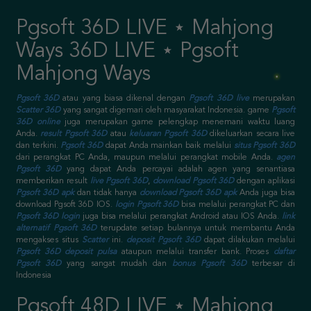
Pgsoft 36D LIVE ⋆ Mahjong
Ways 36D LIVE ⋆ Pgsoft
Mahjong Ways
Pgsoft 36D
atau yang biasa dikenal dengan
Pgsoft 36D live
merupakan
Scatter 36D
yang sangat digemari oleh masyarakat Indonesia. game
Pgsoft
36D online
juga merupakan game pelengkap menemani waktu luang
Anda.
result Pgsoft 36D
atau
keluaran Pgsoft 36D
dikeluarkan secara live
dan terkini.
Pgsoft 36D
dapat Anda mainkan baik melalui
situs Pgsoft 36D
dari perangkat PC Anda, maupun melalui perangkat mobile Anda.
agen
Pgsoft 36D
yang dapat Anda percayai adalah agen yang senantiasa
memberikan result
live Pgsoft 36D
,
download Pgsoft 36D
dengan aplikasi
Pgsoft 36D apk
dan tidak hanya
download Pgsoft 36D apk
Anda juga bisa
download Pgsoft 36D IOS.
login Pgsoft 36D
bisa melalui perangkat PC dan
Pgsoft 36D login
juga bisa melalui perangkat Android atau IOS Anda.
link
alternatif Pgsoft 36D
terupdate setiap bulannya untuk membantu Anda
mengakses situs
Scatter
ini.
deposit Pgsoft 36D
dapat dilakukan melalui
Pgsoft 36D deposit pulsa
ataupun melalui transfer bank. Proses
daftar
Pgsoft 36D
yang sangat mudah dan
bonus Pgsoft 36D
terbesar di
Indonesia
Pgsoft 48D LIVE ⋆ Mahjong