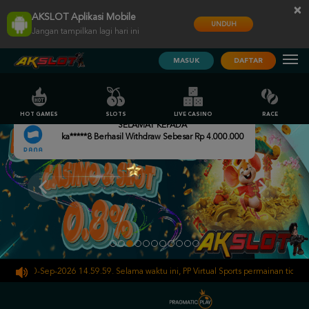
×
AKSLOT Aplikasi Mobile
UNDUH
Jangan tampilkan lagi hari ini
MASUK
DAFTAR
HOT GAMES
SLOTS
LIVE CASINO
RACE
SELAMAT KEPADA
ka*****8 Berhasil Withdraw Sebesar Rp 4.000.000
ai 30-Sep-2026 14.59.59. Selama waktu ini, PP Virtual Sports permainan tidak akan