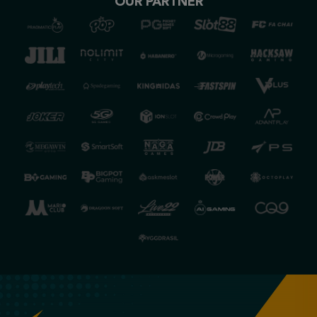
OUR PARTNER