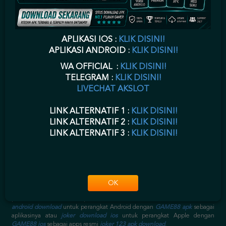
joker888
disitus
joker 123
atau
GAME88
sebagai
joker game
terpercaya.
GAME88 online
,
joker888
,
joker123
,
jokergaming
,
joker1788
,
joker8868
,
joker777
,
joker688
sebagai alternatif
joker GAME
pada situs AKSLOT
joker
gaming
.
APLIKASI IOS :
KLIK DISINI!
DOWNLOAD GAME88 APK
APLIKASI ANDROID :
KLIK DISINI!
GAME GAME88 LOGIN
WA OFFICIAL :
KLIK DISINI!
TELEGRAM :
KLIK DISINI!
VERSI TERBARU
LIVECHAT AKSLOT
joker download
Setelah Anda melakukan
pendaftaran akun GAME88
di
LINK ALTERNATIF 1 :
KLIK DISINI!
AKSLOT, maka selanjutnya Anda dapat melakukan
download GAME88
apk,
aplikasi
GAME88 apk
android AKSLOT ini mendukung Anda dalam
LINK ALTERNATIF 2 :
KLIK DISINI!
bermain melalui perangkat mobile smartphone Anda. Baik melalui PC atau
LINK ALTERNATIF 3 :
KLIK DISINI!
mobile dimana saja dan kapan saja dapat Anda mainkan semua game yang
ada di GAME AKSLOT ini.
GAME88 download
dapat Anda
download
aplikasi joker 123
melalui Android dan IOS.
GAME88 download apk
bisa
langsung diinstal setelah Anda
download aplikasi GAME88
nya.
download
joker 123
lebih baik segera Anda download setelah
daftar akun GAME88
sehingga lebih memudahkan Anda untuk
login GAME88
.
download
OK
GAME88
ini terletak pada menu daftar
GAME88 apk download
yang ada
pada kanan menu utama pada situs
AKSLOT GAME online
ini.
GAME88
android download
untuk perangkat Android dengan
GAME88 apk
sebagai
aplikasinya atau
joker download ios
untuk perangkat Apple dengan
GAME88 ios
sebagai apps resmi
joker 123 apk download
.