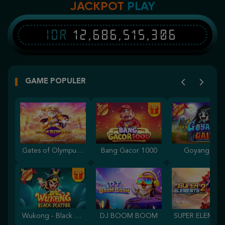
JACKPOT
PLAY
IDR
12,686,515,306
GAME POPULER
Gates of Olympus POP
Bang Gacor 1000
Goyang Gai
Wukong - Black Scatter
DJ BOOM BOOM