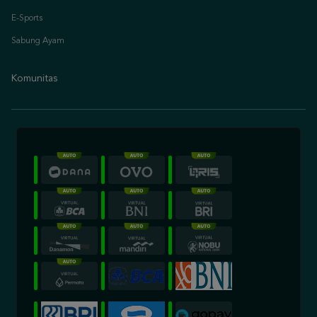
E-Sports
Sabung Ayam
Komunitas