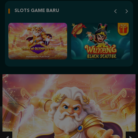
SLOTS GAME BARU
Gates of Olympus Super Scatter
da****8
IDR
2,097,400.00
Starlight Princess™ 1000
harda****9
IDR
2,063,900.00
Starlight Princess™ 1000
harda****9
IDR
1,699,400.00
Gates of Olympus Super Scatter
da****8
IDR
1,686,000.00
Starlight Princess™ 1000
harda****9