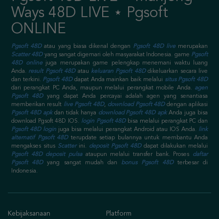
Ways 48D LIVE ⋆ Pgsoft
ONLINE
Pgsoft 48D
atau yang biasa dikenal dengan
Pgsoft 48D live
merupakan
Scatter 48D
yang sangat digemari oleh masyarakat Indonesia. game
Pgsoft
48D online
juga merupakan game pelengkap menemani waktu luang
Anda.
result Pgsoft 48D
atau
keluaran Pgsoft 48D
dikeluarkan secara live
dan terkini.
Pgsoft 48D
dapat Anda mainkan baik melalui
situs Pgsoft 48D
dari perangkat PC Anda, maupun melalui perangkat mobile Anda.
agen
Pgsoft 48D
yang dapat Anda percayai adalah agen yang senantiasa
memberikan result
live Pgsoft 48D
,
download Pgsoft 48D
dengan aplikasi
Pgsoft 48D apk
dan tidak hanya
download Pgsoft 48D apk
Anda juga bisa
download Pgsoft 48D IOS.
login Pgsoft 48D
bisa melalui perangkat PC dan
Pgsoft 48D login
juga bisa melalui perangkat Android atau IOS Anda.
link
alternatif Pgsoft 48D
terupdate setiap bulannya untuk membantu Anda
mengakses situs
Scatter
ini.
deposit Pgsoft 48D
dapat dilakukan melalui
Pgsoft 48D deposit pulsa
ataupun melalui transfer bank. Proses
daftar
Pgsoft 48D
yang sangat mudah dan
bonus Pgsoft 48D
terbesar di
Indonesia.
Kebijaksanaan
Platform