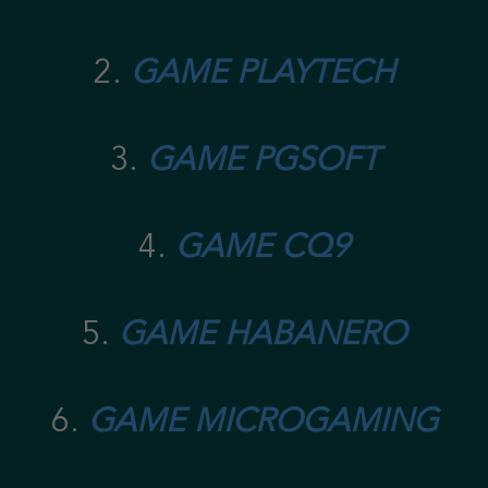
2.
GAME PLAYTECH
3.
GAME PGSOFT
4.
GAME CQ9
5.
GAME HABANERO
6.
GAME MICROGAMING