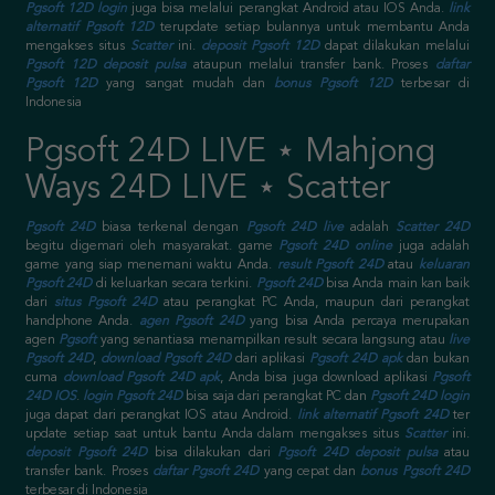
Pgsoft 12D login
juga bisa melalui perangkat Android atau IOS Anda.
link
alternatif Pgsoft 12D
terupdate setiap bulannya untuk membantu Anda
mengakses situs
Scatter
ini.
deposit Pgsoft 12D
dapat dilakukan melalui
Pgsoft 12D deposit pulsa
ataupun melalui transfer bank. Proses
daftar
Pgsoft 12D
yang sangat mudah dan
bonus Pgsoft 12D
terbesar di
Indonesia
Pgsoft 24D LIVE ⋆ Mahjong
Ways 24D LIVE ⋆ Scatter
Pgsoft 24D
biasa terkenal dengan
Pgsoft 24D live
adalah
Scatter 24D
begitu digemari oleh masyarakat. game
Pgsoft 24D online
juga adalah
game yang siap menemani waktu Anda.
result Pgsoft 24D
atau
keluaran
Pgsoft 24D
di keluarkan secara terkini.
Pgsoft 24D
bisa Anda main kan baik
dari
situs Pgsoft 24D
atau perangkat PC Anda, maupun dari perangkat
handphone Anda.
agen Pgsoft 24D
yang bisa Anda percaya merupakan
agen
Pgsoft
yang senantiasa menampilkan result secara langsung atau
live
Pgsoft 24D
,
download Pgsoft 24D
dari aplikasi
Pgsoft 24D apk
dan bukan
cuma
download Pgsoft 24D apk
, Anda bisa juga download aplikasi
Pgsoft
24D IOS
.
login Pgsoft 24D
bisa saja dari perangkat PC dan
Pgsoft 24D login
juga dapat dari perangkat IOS atau Android.
link alternatif Pgsoft 24D
ter
update setiap saat untuk bantu Anda dalam mengakses situs
Scatter
ini.
deposit Pgsoft 24D
bisa dilakukan dari
Pgsoft 24D deposit pulsa
atau
transfer bank. Proses
daftar Pgsoft 24D
yang cepat dan
bonus Pgsoft 24D
terbesar di Indonesia